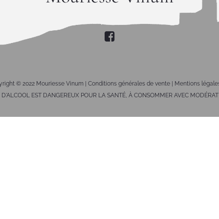
right © 2022 Mouriesse Vinum |
Conditions générales de vente
|
Mentions légale
S D'ALCOOL EST DANGEREUX POUR LA SANTÉ, À CONSOMMER AVEC MODÉRAT