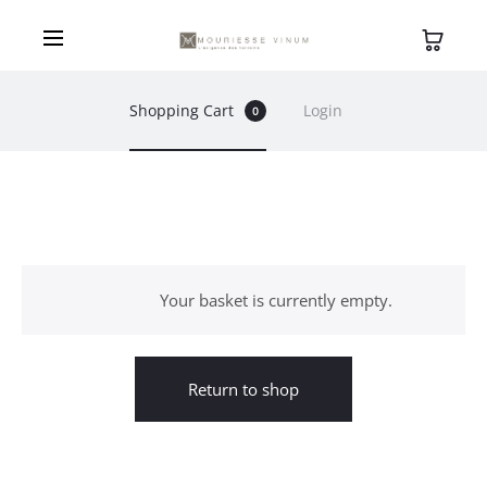
Shopping Cart
Login
0
C
a
Your basket is currently empty.
r
t
Return to shop